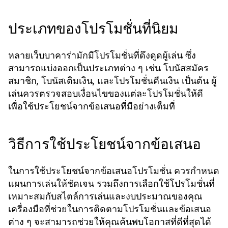
ประเภทของโปรโมชั่นที่นิยม
หลายเว็บบาคาร่ามักมีโปรโมชั่นที่ดึงดูดผู้เล่น ซึ่ง
สามารถแบ่งออกเป็นประเภทต่าง ๆ เช่น โบนัสสมัคร
สมาชิก, โบนัสเติมเงิน, และโปรโมชั่นคืนเงิน เป็นต้น ผู้
เล่นควรตรวจสอบเงื่อนไขของแต่ละโปรโมชั่นให้ดี
เพื่อใช้ประโยชน์จากข้อเสนอที่มีอย่างเต็มที่
วิธีการใช้ประโยชน์จากข้อเสนอ
ในการใช้ประโยชน์จากข้อเสนอโปรโมชั่น ควรกำหนด
แผนการเล่นให้ชัดเจน รวมถึงการเลือกใช้โปรโมชั่นที่
เหมาะสมกับสไตล์การเล่นและงบประมาณของคุณ
เครื่องมือที่ช่วยในการติดตามโปรโมชั่นและข้อเสนอ
ต่าง ๆ จะสามารถช่วยให้คุณค้นพบโอกาสที่ดีที่สุดได้