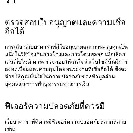
ตรวจสอบใบอนุญาตและความเชื่อ
ถือได้
การเลือกเว็บบาคาร่าที่มีใบอนุญาตและการควบคุมเป็น
หนึ่งในวิธีป้องกันการโกงและการโดนหลอก เมื่อเลือก
เล่นเว็บไซต์ ควรตรวจสอบให้แน่ใจว่าเว็บไซต์นั้นมีการ
ลงทะเบียนและควบคุมโดยหน่วยงานที่เชื่อถือได้ ซึ่งจะ
ช่วยให้คุณมั่นใจในความปลอดภัยของข้อมูลส่วน
บุคคลและการทำธุรกรรมทางการเงิน
ฟีเจอร์ความปลอดภัยที่ควรมี
เว็บบาคาร่าที่ดีควรมีฟีเจอร์ความปลอดภัยหลากหลาย
เช่น: