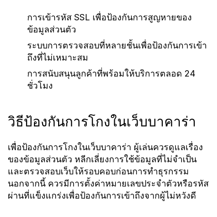
การเข้ารหัส SSL เพื่อป้องกันการสูญหายของ
ข้อมูลส่วนตัว
ระบบการตรวจสอบที่หลายชั้นเพื่อป้องกันการเข้า
ถึงที่ไม่เหมาะสม
การสนับสนุนลูกค้าที่พร้อมให้บริการตลอด 24
ชั่วโมง
วิธีป้องกันการโกงในเว็บบาคาร่า
เพื่อป้องกันการโกงในเว็บบาคาร่า ผู้เล่นควรดูแลเรื่อง
ของข้อมูลส่วนตัว หลีกเลี่ยงการใช้ข้อมูลที่ไม่จำเป็น
และตรวจสอบเว็บให้รอบคอบก่อนการทำธุรกรรม
นอกจากนี้ ควรมีการตั้งค่าหมายเลขประจำตัวหรือรหัส
ผ่านที่แข็งแกร่งเพื่อป้องกันการเข้าถึงจากผู้ไม่หวังดี