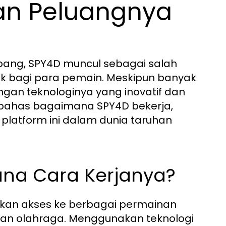
n Peluangnya
bang, SPY4D muncul sebagai salah
k bagi para pemain. Meskipun banyak
gan teknologinya yang inovatif dan
embahas bagaimana SPY4D bekerja,
 platform ini dalam dunia taruhan
ana Cara Kerjanya?
akan akses ke berbagai permainan
uhan olahraga. Menggunakan teknologi