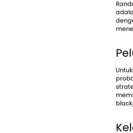
Rand
adala
denga
mene
Pe
Untu
proba
strat
membu
black
Ke