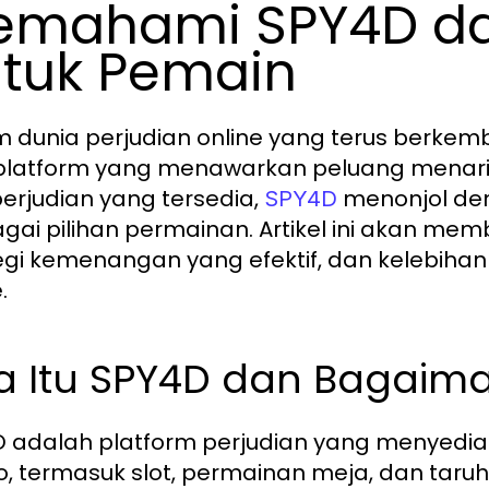
emahami SPY4D da
tuk Pemain
 dunia perjudian online yang terus berkem
platform yang menawarkan peluang menari
perjudian yang tersedia,
menonjol den
SPY4D
gai pilihan permainan. Artikel ini akan m
egi kemenangan yang efektif, dan kelebihan
.
a Itu SPY4D dan Bagaim
 adalah platform perjudian yang menyedi
o, termasuk slot, permainan meja, dan tar