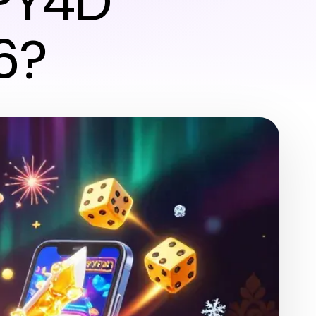
PY4D
6?