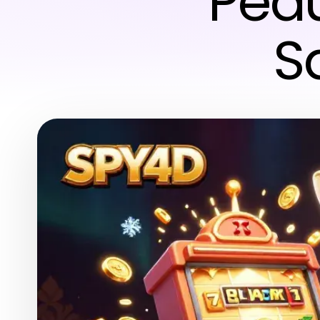
Ped
S