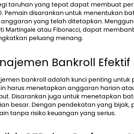
egi taruhan yang tepat dapat membuat perb
. Pemain disarankan untuk menentukan ba
anggaran yang telah ditetapkan. Mengguna
ti
atau
, dapat membant
Martingale
Fibonacci
ngkatkan peluang menang.
najemen Bankroll Efekti
emen bankroll adalah kunci penting untuk 
n harus menetapkan anggaran harian atau
but. Disarankan juga untuk menetapkan batas
ian besar. Dengan pendekatan yang bijak
in tanpa risiko keuangan yang serius.