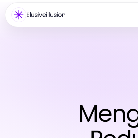
Elusiveillusion
Meng