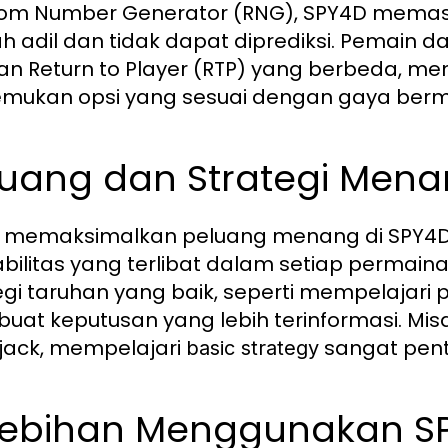
om Number Generator (RNG), SPY4D memas
h adil dan tidak dapat diprediksi. Pemain 
n Return to Player (RTP) yang berbeda, m
mukan opsi yang sesuai dengan gaya berm
luang dan Strategi Men
k memaksimalkan peluang menang di SPY4D
bilitas yang terlibat dalam setiap perma
egi taruhan yang baik, seperti mempelajari
at keputusan yang lebih terinformasi. Mis
jack, mempelajari
sangat pent
basic strategy
lebihan Menggunakan SP