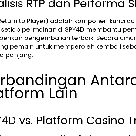
lisis RTP dan Performa 
Return to Player) adalah komponen kunci d
 setiap permainan di SPY4D membantu pem
rikan pengembalian terbaik. Secara umum,
ng pemain untuk memperoleh kembali seb
a panjang.
rbandingan Antar
atform Lain
4D vs. Platform Casino T