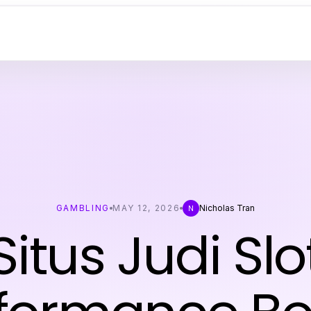
GAMBLING
MAY 12, 2026
Nicholas Tran
N
Situs Judi Slo