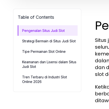
Table of Contents
Pe
Pengenalan Situs Judi Slot
Situs
Strategi Bermain di Situs Judi Slot
selur
Tipe Permainan Slot Online
kemen
dalam
Keamanan dan Lisensi dalam Situs
dan d
Judi Slot
slot 
Tren Terbaru di Industri Slot
Online 2026
Ketik
berba
ditaw