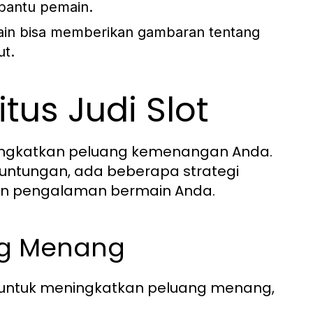
bantu pemain.
lain bisa memberikan gambaran tentang
ut.
tus Judi Slot
ingkatkan peluang kemenangan Anda.
untungan, ada beberapa strategi
an pengalaman bermain Anda.
ng Menang
untuk meningkatkan peluang menang,