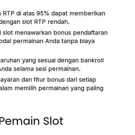
n RTP di atas 95% dapat memberikan
dengan slot RTP rendah.
di slot menawarkan bonus pendaftaran
odal permainan Anda tanpa biaya
ruhan yang sesuai dengan bankroll
Anda selama sesi permainan.
ran dan fitur bonus dari setiap
alam memilih permainan yang paling
Pemain Slot