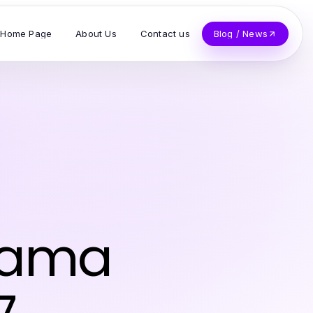
Home Page
About Us
Contact us
Blog / News
tama