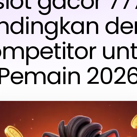
slot gacor 77
ndingkan d
mpetitor un
Pemain 202