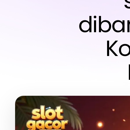
diba
Ko