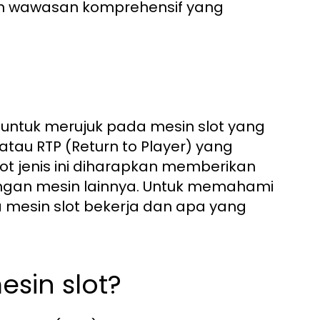
 wawasan komprehensif yang
 untuk merujuk pada mesin slot yang
atau RTP (Return to Player) yang
ot jenis ini diharapkan memberikan
ngan mesin lainnya. Untuk memahami
 mesin slot bekerja dan apa yang
esin slot?