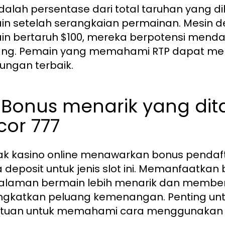
dalah persentase dari total taruhan yang 
n setelah serangkaian permainan. Mesin de
n bertaruh $100, mereka berpotensi mend
ng. Pemain yang memahami RTP dapat mem
ungan terbaik.
 Bonus menarik yang dit
cor 777
k kasino online menawarkan bonus pendafta
 deposit untuk jenis slot ini. Memanfaatka
laman bermain lebih menarik dan member
gkatkan peluang kemenangan. Penting unt
ntuan untuk memahami cara menggunakan b