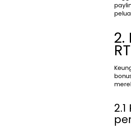
payli
pelua
2.
RT
Keung
bonus
merek
2.
pe