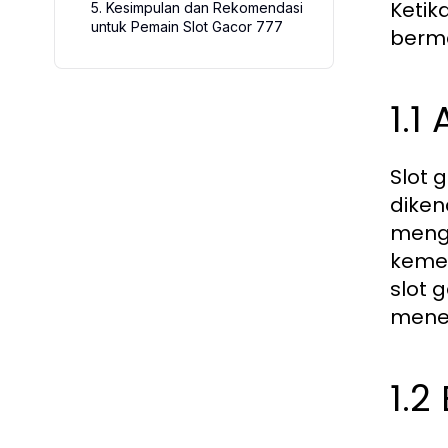
Ketik
5. Kesimpulan dan Rekomendasi
untuk Pemain Slot Gacor 777
berma
1.1
Slot 
diken
mengu
kemen
slot 
mene
1.2