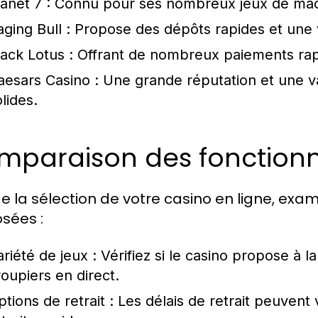
anet 7 :
Connu pour ses nombreux jeux de machin
ging Bull :
Propose des dépôts rapides et une v
lack Lotus :
Offrant de nombreux paiements rapid
aesars Casino :
Une grande réputation et une va
lides.
mparaison des fonctionna
de la sélection de votre casino en ligne, exa
sées :
ariété de jeux :
Vérifiez si le casino propose à la
roupiers en direct.
tions de retrait :
Les délais de retrait peuvent v