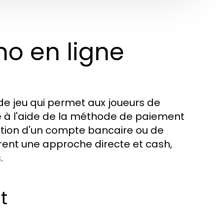
no en ligne
e jeu qui permet aux joueurs de
é à l'aide de la méthode de paiement
ation d'un compte bancaire ou de
fèrent une approche directe et cash,
.
t