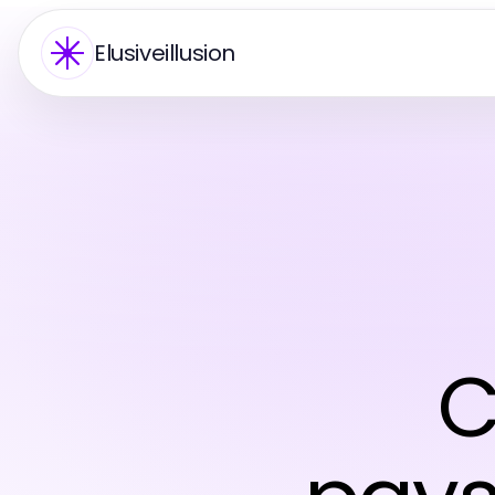
Elusiveillusion
C