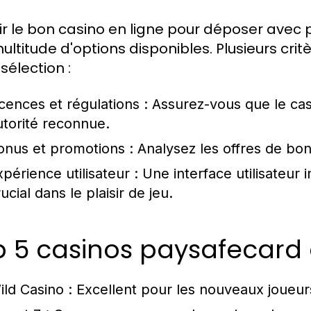
ir le bon casino en ligne pour déposer avec p
multitude d'options disponibles. Plusieurs cri
sélection :
icences et régulations :
Assurez-vous que le cas
utorité reconnue.
onus et promotions :
Analysez les offres de bo
xpérience utilisateur :
Une interface utilisateur in
ucial dans le plaisir de jeu.
p 5 casinos paysafecard
ild Casino :
Excellent pour les nouveaux joueur