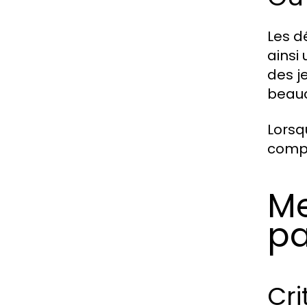
Les d
ainsi
des j
beau
Lorsq
compl
Me
pa
Cri