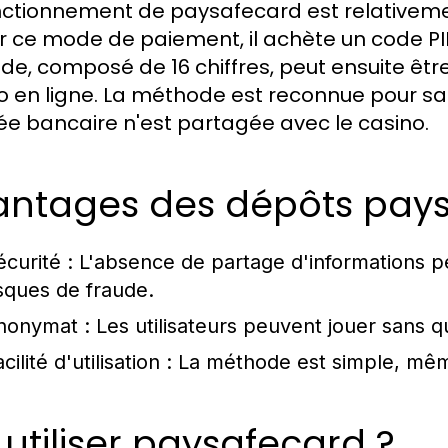
nctionnement de paysafecard est relativemen
ser ce mode de paiement, il achète un code PI
de, composé de 16 chiffres, peut ensuite êtr
o en ligne. La méthode est reconnue pour sa 
e bancaire n'est partagée avec le casino.
antages des dépôts pay
écurité :
L'absence de partage d'informations pe
isques de fraude.
nonymat :
Les utilisateurs peuvent jouer sans qu
cilité d'utilisation :
La méthode est simple, même
utiliser paysafecard ?