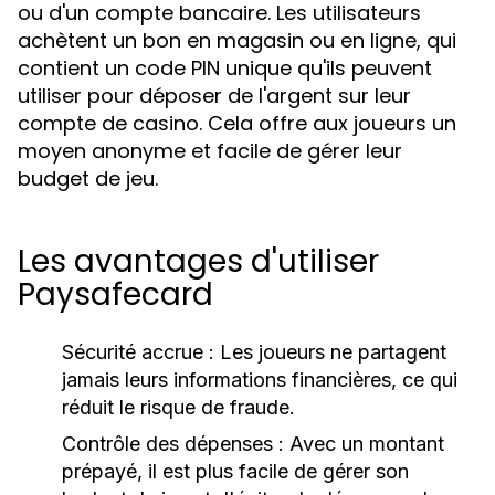
ou d'un compte bancaire. Les utilisateurs
achètent un bon en magasin ou en ligne, qui
contient un code PIN unique qu'ils peuvent
utiliser pour déposer de l'argent sur leur
compte de casino. Cela offre aux joueurs un
moyen anonyme et facile de gérer leur
budget de jeu.
Les avantages d'utiliser
Paysafecard
Sécurité accrue :
Les joueurs ne partagent
jamais leurs informations financières, ce qui
réduit le risque de fraude.
Contrôle des dépenses :
Avec un montant
prépayé, il est plus facile de gérer son