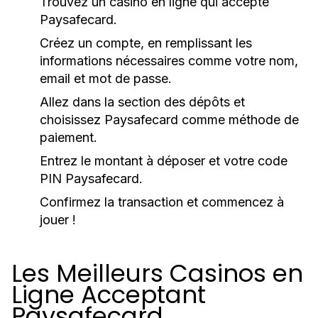
Trouvez un casino en ligne qui accepte
Paysafecard.
Créez un compte, en remplissant les
informations nécessaires comme votre nom,
email et mot de passe.
Allez dans la section des dépôts et
choisissez Paysafecard comme méthode de
paiement.
Entrez le montant à déposer et votre code
PIN Paysafecard.
Confirmez la transaction et commencez à
jouer !
Les Meilleurs Casinos en
Ligne Acceptant
Paysafecard