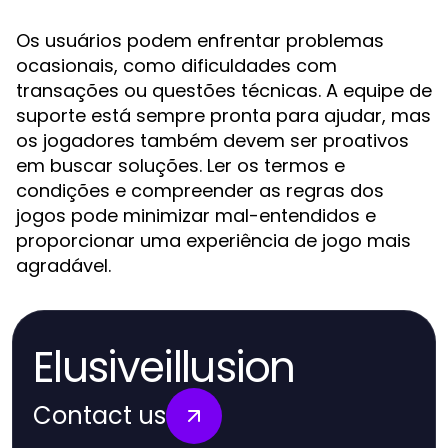
Os usuários podem enfrentar problemas
ocasionais, como dificuldades com
transações ou questões técnicas. A equipe de
suporte está sempre pronta para ajudar, mas
os jogadores também devem ser proativos
em buscar soluções. Ler os termos e
condições e compreender as regras dos
jogos pode minimizar mal-entendidos e
proporcionar uma experiência de jogo mais
agradável.
Elusiveillusion
Contact us