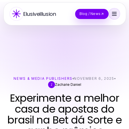
Elusiveillusion
Blog / News
NEWS & MEDIA PUBLISHERS
NOVEMBER 6, 2025
Zacharie Daniel
Z
Experimente a melhor
casa de apostas do
brasil na Bet dá Sorte e