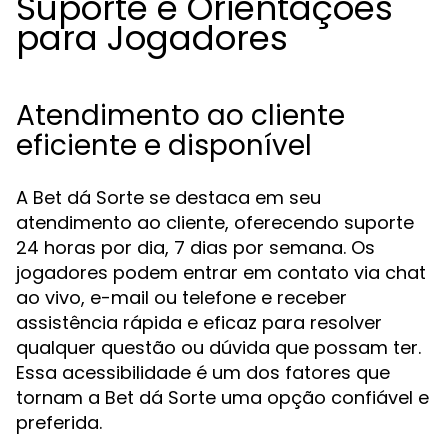
Suporte e Orientações
para Jogadores
Atendimento ao cliente
eficiente e disponível
A Bet dá Sorte se destaca em seu
atendimento ao cliente, oferecendo suporte
24 horas por dia, 7 dias por semana. Os
jogadores podem entrar em contato via chat
ao vivo, e-mail ou telefone e receber
assistência rápida e eficaz para resolver
qualquer questão ou dúvida que possam ter.
Essa acessibilidade é um dos fatores que
tornam a Bet dá Sorte uma opção confiável e
preferida.