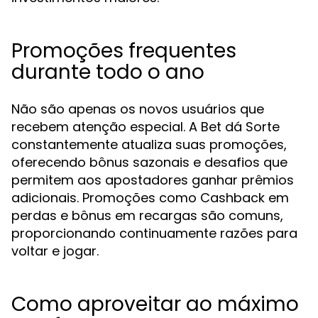
Promoções frequentes
durante todo o ano
Não são apenas os novos usuários que
recebem atenção especial. A Bet dá Sorte
constantemente atualiza suas promoções,
oferecendo bônus sazonais e desafios que
permitem aos apostadores ganhar prêmios
adicionais. Promoções como Cashback em
perdas e bônus em recargas são comuns,
proporcionando continuamente razões para
voltar e jogar.
Como aproveitar ao máximo