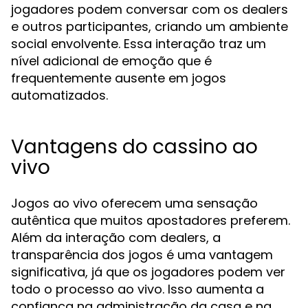
jogadores podem conversar com os dealers
e outros participantes, criando um ambiente
social envolvente. Essa interação traz um
nível adicional de emoção que é
frequentemente ausente em jogos
automatizados.
Vantagens do cassino ao
vivo
Jogos ao vivo oferecem uma sensação
autêntica que muitos apostadores preferem.
Além da interação com dealers, a
transparência dos jogos é uma vantagem
significativa, já que os jogadores podem ver
todo o processo ao vivo. Isso aumenta a
confiança na administração da casa e na