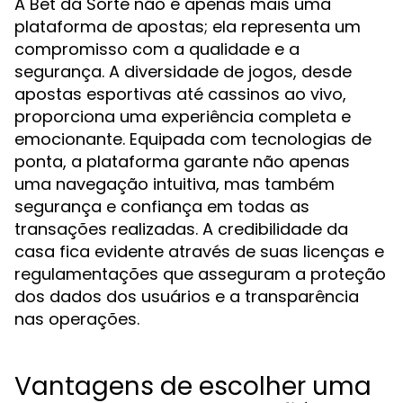
A Bet dá Sorte não é apenas mais uma
plataforma de apostas; ela representa um
compromisso com a qualidade e a
segurança. A diversidade de jogos, desde
apostas esportivas até cassinos ao vivo,
proporciona uma experiência completa e
emocionante. Equipada com tecnologias de
ponta, a plataforma garante não apenas
uma navegação intuitiva, mas também
segurança e confiança em todas as
transações realizadas. A credibilidade da
casa fica evidente através de suas licenças e
regulamentações que asseguram a proteção
dos dados dos usuários e a transparência
nas operações.
Vantagens de escolher uma