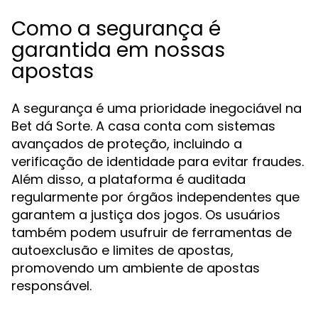
Como a segurança é
garantida em nossas
apostas
A segurança é uma prioridade inegociável na
Bet dá Sorte. A casa conta com sistemas
avançados de proteção, incluindo a
verificação de identidade para evitar fraudes.
Além disso, a plataforma é auditada
regularmente por órgãos independentes que
garantem a justiça dos jogos. Os usuários
também podem usufruir de ferramentas de
autoexclusão e limites de apostas,
promovendo um ambiente de apostas
responsável.