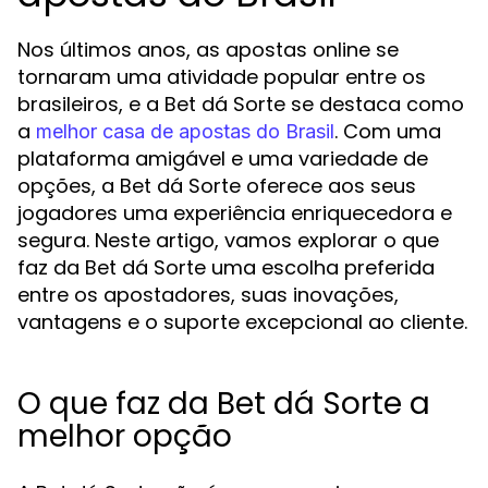
Nos últimos anos, as apostas online se
tornaram uma atividade popular entre os
brasileiros, e a Bet dá Sorte se destaca como
a
. Com uma
melhor casa de apostas do Brasil
plataforma amigável e uma variedade de
opções, a Bet dá Sorte oferece aos seus
jogadores uma experiência enriquecedora e
segura. Neste artigo, vamos explorar o que
faz da Bet dá Sorte uma escolha preferida
entre os apostadores, suas inovações,
vantagens e o suporte excepcional ao cliente.
O que faz da Bet dá Sorte a
melhor opção