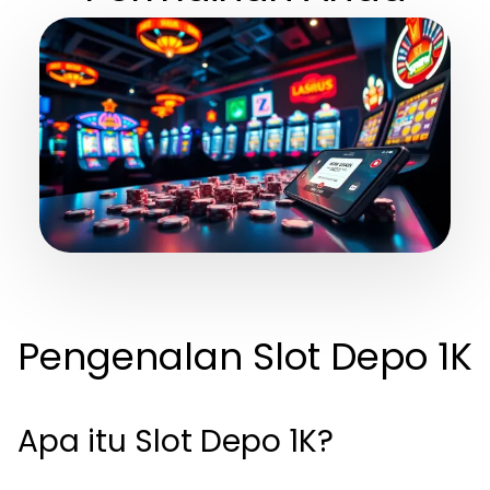
Pengenalan Slot Depo 1K
Apa itu Slot Depo 1K?