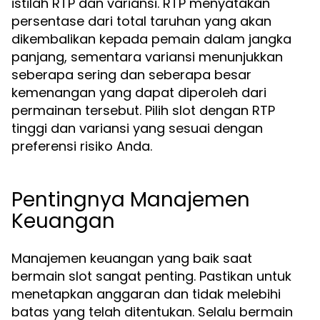
istilah RTP dan variansi. RTP menyatakan
persentase dari total taruhan yang akan
dikembalikan kepada pemain dalam jangka
panjang, sementara variansi menunjukkan
seberapa sering dan seberapa besar
kemenangan yang dapat diperoleh dari
permainan tersebut. Pilih slot dengan RTP
tinggi dan variansi yang sesuai dengan
preferensi risiko Anda.
Pentingnya Manajemen
Keuangan
Manajemen keuangan yang baik saat
bermain slot sangat penting. Pastikan untuk
menetapkan anggaran dan tidak melebihi
batas yang telah ditentukan. Selalu bermain