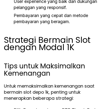
User experience yang baik dan dukungan
pelanggan yang responsif.
Pembayaran yang cepat dan metode
pembayaran yang beragam.
Strategi Bermain Slot
dengan Modal 1K
Tips untuk Maksimalkan
Kemenangan
Untuk memaksimalkan kemenangan saat
bermain slot depo 1k, penting untuk
menerapkan beberapa strategi: