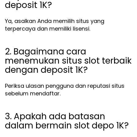
deposit 1K?
Ya, asalkan Anda memilih situs yang
terpercaya dan memiliki lisensi.
2. Bagaimana cara
menemukan situs slot terbaik
dengan deposit 1K?
Periksa ulasan pengguna dan reputasi situs
sebelum mendaftar.
3. Apakah ada batasan
dalam bermain slot depo 1K?