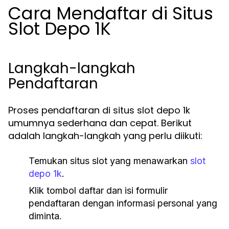
Cara Mendaftar di Situs
Slot Depo 1K
Langkah-langkah
Pendaftaran
Proses pendaftaran di situs slot depo 1k
umumnya sederhana dan cepat. Berikut
adalah langkah-langkah yang perlu diikuti:
Temukan situs slot yang menawarkan
slot
depo 1k
.
Klik tombol daftar dan isi formulir
pendaftaran dengan informasi personal yang
diminta.