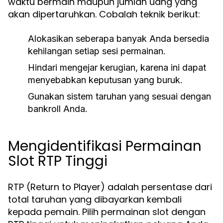
waktu bermain maupun jumlah uang yang
akan dipertaruhkan. Cobalah teknik berikut:
Alokasikan seberapa banyak Anda bersedia
kehilangan setiap sesi permainan.
Hindari mengejar kerugian, karena ini dapat
menyebabkan keputusan yang buruk.
Gunakan sistem taruhan yang sesuai dengan
bankroll Anda.
Mengidentifikasi Permainan
Slot RTP Tinggi
RTP (Return to Player) adalah persentase dari
total taruhan yang dibayarkan kembali
kepada pemain. Pilih permainan slot dengan