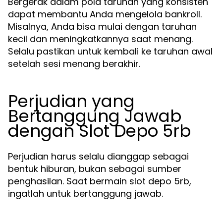
Bergerak dalam pola taruhan yang konsisten
dapat membantu Anda mengelola bankroll.
Misalnya, Anda bisa mulai dengan taruhan
kecil dan meningkatkannya saat menang.
Selalu pastikan untuk kembali ke taruhan awal
setelah sesi menang berakhir.
Perjudian yang
Bertanggung Jawab
dengan Slot Depo 5rb
Perjudian harus selalu dianggap sebagai
bentuk hiburan, bukan sebagai sumber
penghasilan. Saat bermain slot depo 5rb,
ingatlah untuk bertanggung jawab.