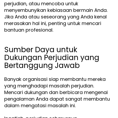
perjudian, atau mencoba untuk
menyembunyikan kebiasaan bermain Anda.
Jika Anda atau seseorang yang Anda kenal
merasakan hal ini, penting untuk mencari
bantuan profesional.
Sumber Daya untuk
Dukungan Perjudian yang
Bertanggung Jawab
Banyak organisasi siap membantu mereka
yang menghadapi masalah perjudian.
Mencari dukungan dan berbicara mengenai
pengalaman Anda dapat sangat membantu
dalam mengatasi masalah ini.