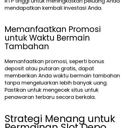
RTP tinggi untuk meningkatkan peluang Anda
mendapatkan kembali investasi Anda.
Memanfaatkan Promosi
untuk Waktu Bermain
Tambahan
Memanfaatkan promosi, seperti bonus
deposit atau putaran gratis, dapat
memberikan Anda waktu bermain tambahan
tanpa mengeluarkan lebih banyak uang.
Pastikan untuk mengecek situs untuk
penawaran terbaru secara berkala.
Strategi Menang untuk
Permainan Slot Depo